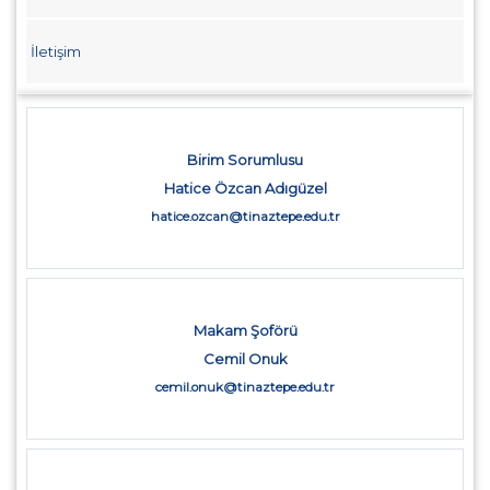
İletişim
Birim Sorumlusu
Hatice Özcan Adıgüzel
hatice.ozcan@tinaztepe.edu.tr
Makam Şoförü
Cemil Onuk
cemil.onuk@tinaztepe.edu.tr