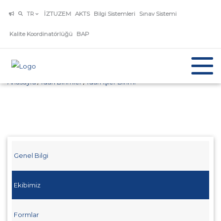
İZTUZEM
AKTS
Bilgi Sistemleri
Sınav Sistemi
TR
Kalite Koordinatörlüğü
BAP
Anasayfa
/
İdari Birimler
/
İdari İşler Birimi
Genel Bilgi
Ekibimiz
Formlar