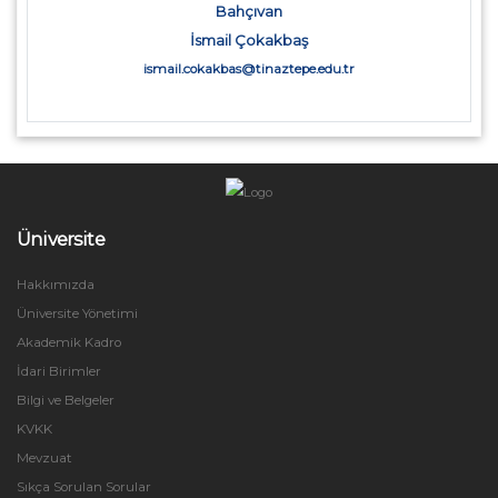
Bahçıvan
İsmail Çokakbaş
ismail.cokakbas@tinaztepe.edu.tr
Üniversite
Hakkımızda
Üniversite Yönetimi
Akademik Kadro
İdari Birimler
Bilgi ve Belgeler
KVKK
Mevzuat
Sıkça Sorulan Sorular