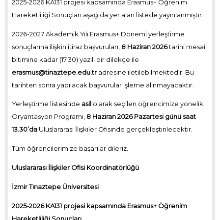
2025-2026 KA131 projesi kapsamında Erasmus+ Öğrenim
Hareketliliği Sonuçları aşağıda yer alan listede yayınlanmıştır.
2026-2027 Akademik Yılı Erasmus+ Dönemi yerleştirme
sonuçlarına ilişkin itiraz başvuruları,
8 Haziran 2026
tarihi mesai
bitimine kadar (17.30) yazılı bir dilekçe ile
erasmus@tinaztepe.edu.tr
adresine iletilebilmektedir. Bu
tarihten sonra yapılacak başvurular işleme alınmayacaktır.
Yerleştirme listesinde
asil
olarak seçilen öğrencimize yönelik
Oryantasyon Programı,
8 Haziran 2026 Pazartesi günü saat
13.30’da
Uluslararası İlişkiler Ofisinde gerçekleştirilecektir.
Tüm öğrencilerimize başarılar dileriz.
Uluslararası İlişkiler Ofisi Koordinatörlüğü
İzmir Tınaztepe Üniversitesi
2025-2026 KA131 projesi kapsamında Erasmus+ Öğrenim
Hareketliliği Sonuçları