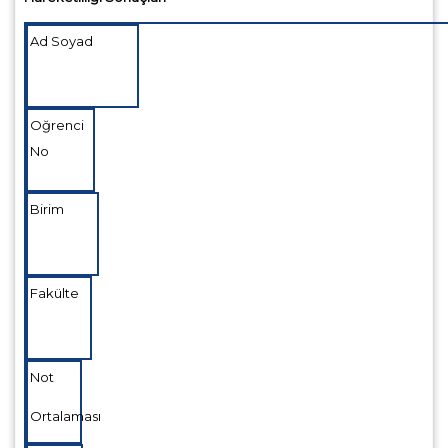
Ad Soyad
Oğrenci
No
Birim
Fakülte
Not
Ortalaması