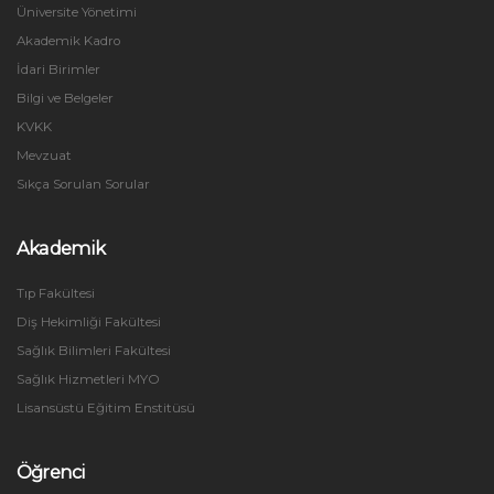
Üniversite Yönetimi
Akademik Kadro
İdari Birimler
Bilgi ve Belgeler
KVKK
Mevzuat
Sıkça Sorulan Sorular
Akademik
Tıp Fakültesi
Diş Hekimliği Fakültesi
Sağlık Bilimleri Fakültesi
Sağlık Hizmetleri MYO
Lisansüstü Eğitim Enstitüsü
Öğrenci