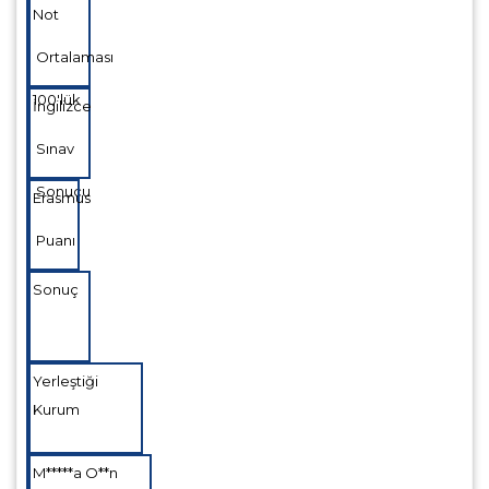
Not
Ortalaması
100'lük
İngilizce
Sınav
Sonucu
Erasmus
Puanı
Sonuç
Yerleştiği
Kurum
M*****a O**n