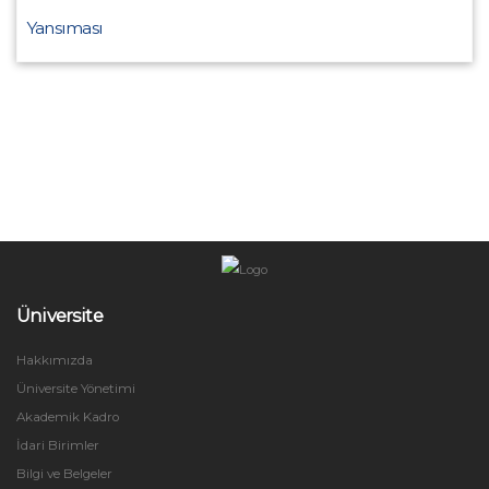
Yansıması
Üniversite
Hakkımızda
Üniversite Yönetimi
Akademik Kadro
İdari Birimler
Bilgi ve Belgeler