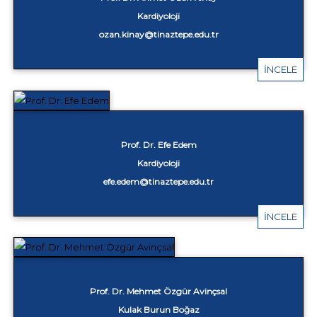
Kardiyoloji
ozan.kinay@tinaztepe.edu.tr
İNCELE
Prof. Dr. Efe Edem
Kardiyoloji
efe.edem@tinaztepe.edu.tr
İNCELE
Prof. Dr. Mehmet Özgür Avinçsal
Kulak Burun Boğaz