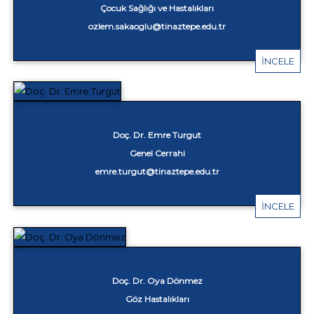
Çocuk Sağlığı ve Hastalıkları
ozlem.sakaoglu@tinaztepe.edu.tr
İNCELE
Doç. Dr. Emre Turgut
Genel Cerrahi
emre.turgut@tinaztepe.edu.tr
İNCELE
Doç. Dr. Oya Dönmez
Göz Hastalıkları