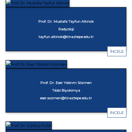
Prof. Dr. Mustafa Tayfun Altınok
Radyoloji
tayfun.altinok@tinaztepe.edu.tr
İNCELE
Prof. Dr. Eser Yıldırım Sözmen
Tıbbi Biyokimya
eser.sozmen@tinaztepe.edu.tr
İNCELE