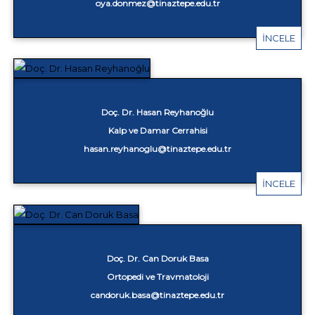
oya.donmez@tinaztepe.edu.tr
İNCELE
Doç. Dr. Hasan Reyhanoğlu
Kalp ve Damar Cerrahisi
hasan.reyhanoglu@tinaztepe.edu.tr
İNCELE
Doç. Dr. Can Doruk Basa
Ortopedi ve Travmatoloji
candoruk.basa@tinaztepe.edu.tr