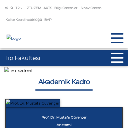
İZTUZEM
AKTS
Bilgi Sistemleri
Sınav Sistemi
TR
Kalite Koordinatörlüğü
BAP
Tıp Fakültesi
Akademik Kadro
Prof. Dr. Mustafa Güvençer
Anatomi