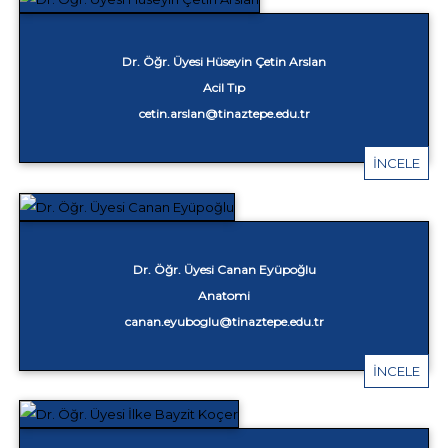
Dr. Öğr. Üyesi Hüseyin Çetin Arslan
Acil Tıp
cetin.arslan@tinaztepe.edu.tr
İNCELE
Dr. Öğr. Üyesi Canan Eyüpoğlu
Anatomi
canan.eyuboglu@tinaztepe.edu.tr
İNCELE