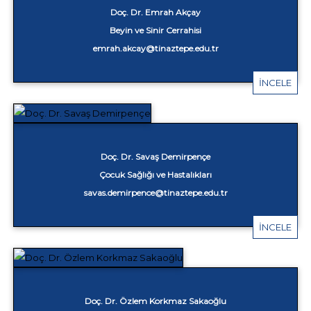
Doç. Dr. Emrah Akçay
Beyin ve Sinir Cerrahisi
emrah.akcay@tinaztepe.edu.tr
İNCELE
Doç. Dr. Savaş Demirpençe
Çocuk Sağlığı ve Hastalıkları
savas.demirpence@tinaztepe.edu.tr
İNCELE
Doç. Dr. Özlem Korkmaz Sakaoğlu