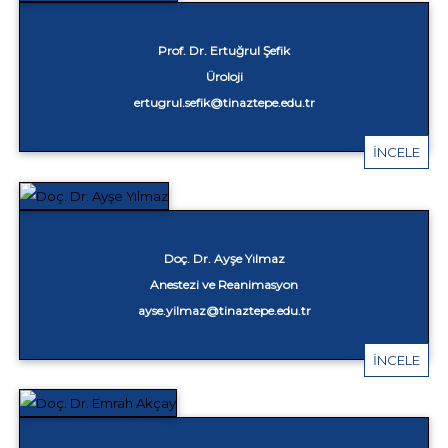
Prof. Dr. Ertuğrul Şefik
Üroloji
ertugrul.sefik@tinaztepe.edu.tr
İNCELE
Doç. Dr. Ayşe Yılmaz
Anestezi ve Reanimasyon
ayse.yilmaz@tinaztepe.edu.tr
İNCELE