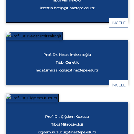
Tıbbi Farmakoloji
izzettin.hatip@tinaztepe.edu.tr
İNCELE
Prof. Dr. Necat İmirzalıoğlu
Tıbbi Genetik
necat.imirzalioglu@tinaztepe.edu.tr
İNCELE
Prof. Dr. Çiğdem Kuzucu
Tıbbi Mikrobiyoloji
cigdem.kuzucu@tinaztepe.edu.tr