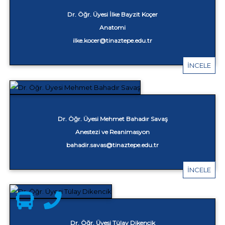
Dr. Öğr. Üyesi İlke Bayzit Koçer
Anatomi
ilke.kocer@tinaztepe.edu.tr
İNCELE
Dr. Öğr. Üyesi Mehmet Bahadır Savaş
Anestezi ve Reanimasyon
bahadir.savas@tinaztepe.edu.tr
İNCELE
Dr. Öğr. Üyesi Tülay Dikencik