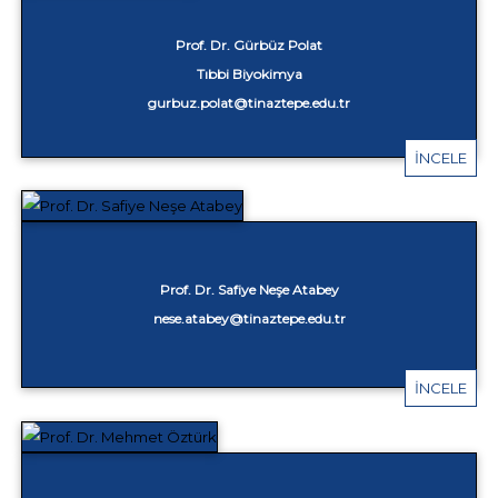
Prof. Dr. Gürbüz Polat
Tıbbi Biyokimya
gurbuz.polat@tinaztepe.edu.tr
İNCELE
Prof. Dr. Safiye Neşe Atabey
nese.atabey@tinaztepe.edu.tr
İNCELE