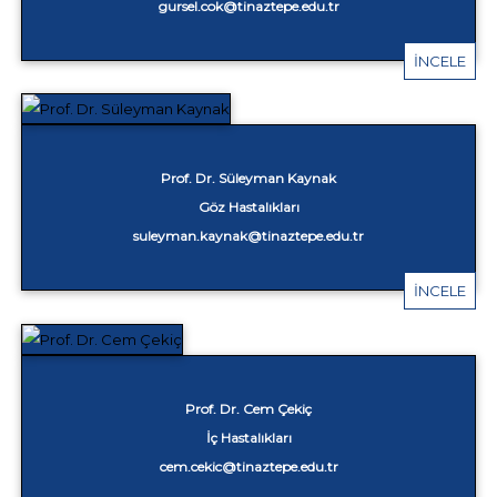
gursel.cok@tinaztepe.edu.tr
İNCELE
Prof. Dr. Süleyman Kaynak
Göz Hastalıkları
suleyman.kaynak@tinaztepe.edu.tr
İNCELE
Prof. Dr. Cem Çekiç
İç Hastalıkları
cem.cekic@tinaztepe.edu.tr